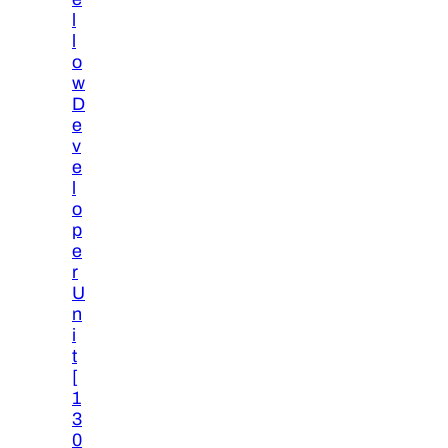
l
l
o
w
D
e
v
e
l
o
p
e
r
U
n
i
t
[
1
3
0